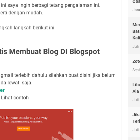
Oba
ini saya ingin berbagi tetang pengalaman ini.
Janu
erti dengan mudah.
Men
ngkah langkah berikut ini
Bat
Kal
Juli
tis Membuat Blog DI Blogspot
Zot
Sep
gmail terlebih dahulu silahkan buat disini jika belum
ada lewati saja.
Lib
er
Ala
g
Lihat contoh
Juli
Jik
Ter
Juli