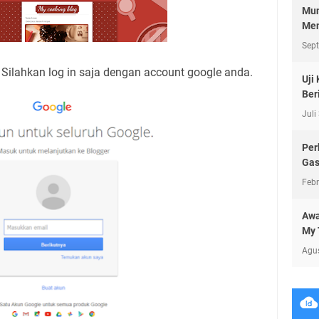
Mun
Men
Sep
. Silahkan log in saja dengan account google anda.
Uji
Beri
Juli
Per
Ga
Febr
Awa
My 
Agu