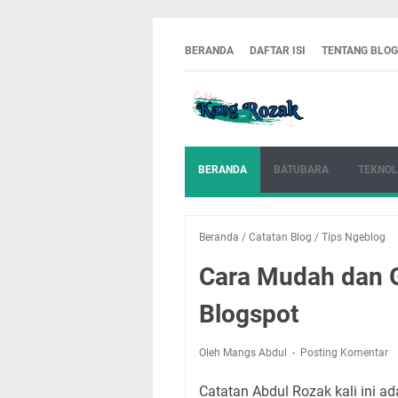
BERANDA
DAFTAR ISI
TENTANG BLOG
BERANDA
BATUBARA
TEKNOL
Beranda
/
Catatan Blog
/
Tips Ngeblog
Cara Mudah dan G
Blogspot
Oleh Mangs Abdul
Posting Komentar
Catatan Abdul Rozak kali ini a