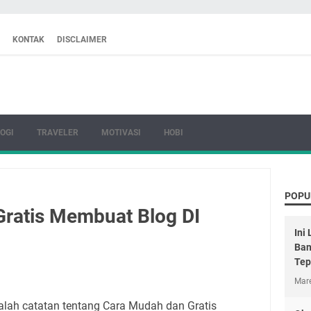
KONTAK
DISCLAIMER
OGI
TRAVELER
MOTIVASI
HOBI
POPU
ratis Membuat Blog DI
Ini
Ban
Tep
Mare
dalah catatan tentang Cara Mudah dan Gratis