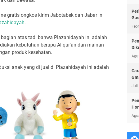
nak dan dewasa.
Per
line gratis ongkos kirim Jabotabek dan Jabar ini
Ga
azahidayah
.
Febr
 bagian atas tadi bahwa Plazahidayah ini adalah
Pen
diakan kebutuhan berupa Al qur'an dan mainan
Dik
ngan produk kesehatan.
Agu
uksi anak yang di jual di Plazahidayah ini adalah
Car
Gma
Juli
Pen
Hom
Agu