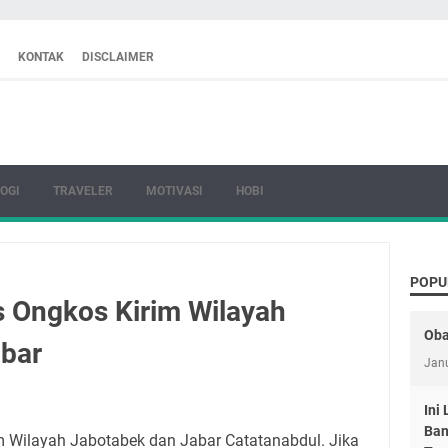
KONTAK
DISCLAIMER
OGI
TRAVELER
MOTIVASI
HOBI
POPU
s Ongkos Kirim Wilayah
Oba
bar
Janu
Ini
Ban
im Wilayah Jabotabek dan Jabar Catatanabdul. Jika