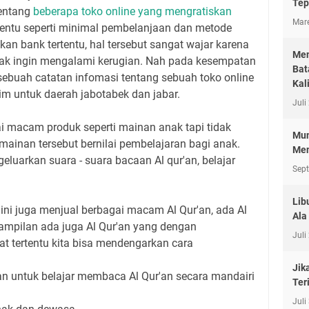
Tep
entang
beberapa toko online yang mengratiskan
Mare
tentu seperti minimal pembelanjaan dan metode
 bank tertentu, hal tersebut sangat wajar karena
Men
idak ingin mengalami kerugian. Nah pada kesempatan
Bat
 sebuah catatan infomasi tentang sebuah toko online
Kal
m untuk daerah jabotabek dan jabar.
Juli
ai macam produk seperti mainan anak tapi tidak
Mun
ainan tersebut bernilai pembelajaran bagi anak.
Men
luarkan suara - suara bacaan Al qur'an, belajar
Sep
Lib
 ini juga menjual berbagai macam Al Qur'an, ada Al
Ala
tampilan ada juga Al Qur'an yang dengan
Juli
t tertentu kita bisa mendengarkan cara
Jik
kan untuk belajar membaca Al Qur'an secara mandairi
Ter
Juli