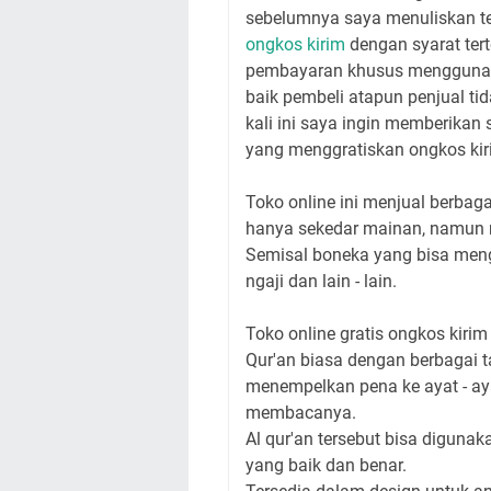
sebelumnya saya menuliskan t
ongkos kirim
dengan syarat ter
pembayaran khusus menggunakan
baik pembeli atapun penjual t
kali ini saya ingin memberikan
yang menggratiskan ongkos kiri
Toko online ini menjual berbag
hanya sekedar mainan, namun m
Semisal boneka yang bisa menge
ngaji dan lain - lain.
Toko online gratis ongkos kirim
Qur'an biasa dengan berbagai 
menempelkan pena ke ayat - aya
membacanya.
Al qur'an tersebut bisa diguna
yang baik dan benar.