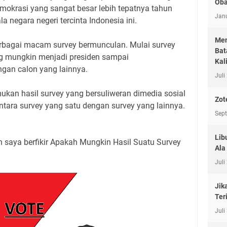
Oba
okrasi yang sangat besar lebih tepatnya tahun
Janu
 negara negeri tercinta Indonesia ini.
Men
berbagai macam survey bermunculan. Mulai survey
Bat
ng mungkin menjadi presiden sampai
Kal
gan calon yang lainnya.
Juli
ukan hasil survey yang bersuliweran dimedia sosial
Zot
antara survey yang satu dengan survey yang lainnya.
Sep
Lib
 saya berfikir Apakah Mungkin Hasil Suatu Survey
Ala
Juli
Jik
Ter
Juli