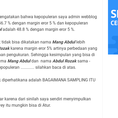
mengatakan bahwa kepopuleran saya admin webblog
46.7 % dengan margin eror 5 % dan kepopuleran
l
adalah 48.8 % dengan margin eror 5 %.
t tidak bisa dikatakan nama
Mang Abdul
lebih
Rozak
karena margin eror 5% artinya perbedaan yang
an pengukuran. Sehingga kesimpulan yang bisa di
nama
Mang Abdul
dan nama
Abdul Rozak
sama -
uleran ............. silahkan baca di atas.
 diperhatikana adalah BAGAIMANA SAMPLING ITU
ar karena dari sinilah saya sendiri menyimpulkan
ey itu mungkin bisa di Atur.