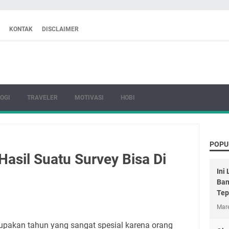
KONTAK
DISCLAIMER
OGI
TRAVELER
MOTIVASI
HOBI
POPU
asil Suatu Survey Bisa Di
Ini
Ban
Tep
Mare
upakan tahun yang sangat spesial karena orang