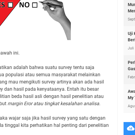
Mun
Men
Sep
Uji
Beri
Juli
awah ini.
Per
tikan adalah bahwa suatu survey tentu saja
Ga
mua populasi atau semua masyarakat melainkan
Febr
ng mau mengikuti survey artinya akan ada hasil
ey dan hasil pada kenyataanya. Entah itu besar
Awa
itian beda hasil asli dengan hasil penelitian atau
My 
ebut
margin Eror atau tingkat kesalahan analisa.
Agu
aka wajar saja jika hasil survey yang satu dengan
 tinggal kita perhatikan hal penting dari penelitian