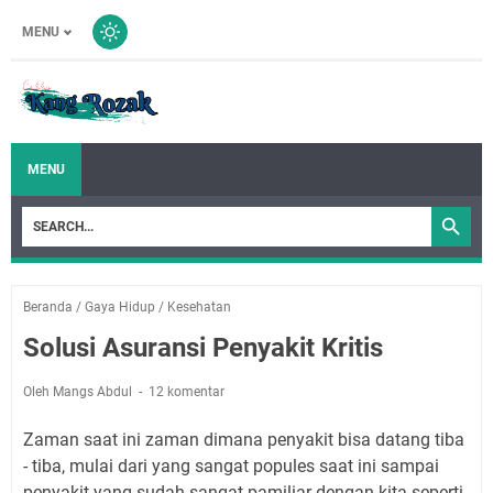
MENU
MENU
Beranda
/
Gaya Hidup
/
Kesehatan
Solusi Asuransi Penyakit Kritis
Oleh Mangs Abdul
12 komentar
Zaman saat ini zaman dimana penyakit bisa datang tiba
- tiba, mulai dari yang sangat popules saat ini sampai
penyakit yang sudah sangat pamiliar dengan kita seperti