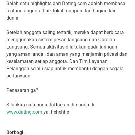
Salah satu highlights dari Dating.com adalah membaca
tentang anggota baik lokal maupun dari bagian lain
dunia.
Setelah anggota saling tertarik, mereka dapat berbicara
menggunakan sistem pesan langsung dan Obrolan
Langsung. Semua aktivitas dilakukan pada jaringan
yang aman, andal, dan aman yang menjamin privasi dan
keselamatan setiap anggota. Dan Tim Layanan
Pelanggan selalu siap untuk membantu dengan segala
pertanyaan.
Penasaran ga?
Silahkan saja anda daftarkan diri anda di
www.dating.com
ya. hehehhe
Berbagi :