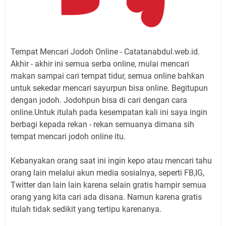
Tempat Mencari Jodoh Online - Catatanabdul.web.id.
Akhir - akhir ini semua serba online, mulai mencari
makan sampai cari tempat tidur, semua online bahkan
untuk sekedar mencari sayurpun bisa online. Begitupun
dengan jodoh. Jodohpun bisa di cari dengan cara
online.Untuk itulah pada kesempatan kali ini saya ingin
berbagi kepada rekan - rekan semuanya dimana sih
tempat mencari jodoh online itu.
Kebanyakan orang saat ini ingin kepo atau mencari tahu
orang lain melalui akun media sosialnya, seperti FB,IG,
Twitter dan lain lain karena selain gratis hampir semua
orang yang kita cari ada disana. Namun karena gratis
itulah tidak sedikit yang tertipu karenanya.