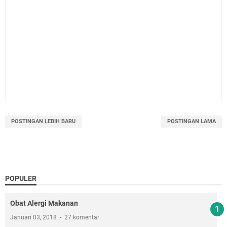
POSTINGAN LEBIH BARU
POSTINGAN LAMA
POPULER
Obat Alergi Makanan
Januari 03, 2018
27 komentar