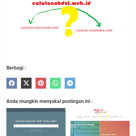
Berbagi :
Anda mungkin menyukai postingan ini :